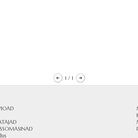
1
/ 1
VIOAD
D
ATAJAD
ESSOMASINAD
dus