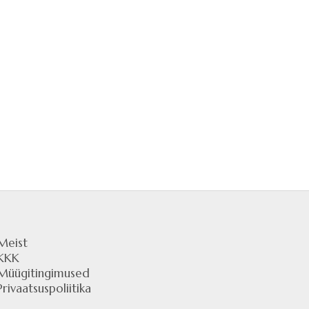
Meist
KKK
Müügitingimused
Privaatsuspoliitika