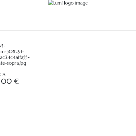
ICA
.00 €