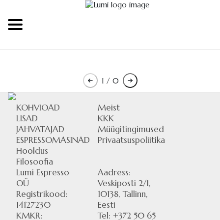
1
/ 0
KOHVIOAD
Meist
LISAD
KKK
JAHVATAJAD
Müügitingimused
ESPRESSOMASINAD
Privaatsuspoliitika
Hooldus
Filosoofia
Lumi Espresso
Aadress:
OÜ
Veskiposti 2/1,
Registrikood:
10138, Tallinn,
14127230
Eesti
KMKR:
Tel: +372 50 65