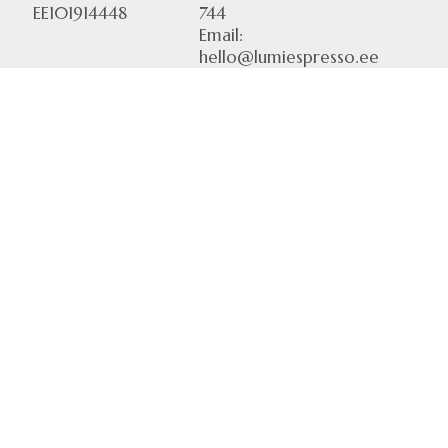
EE101914448
744
Email:
hello@lumiespresso.ee