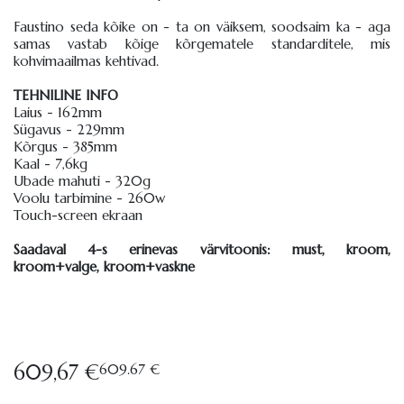
Faustino seda kõike on - ta on väiksem, soodsaim ka - aga
samas vastab kõige kõrgematele standarditele, mis
kohvimaailmas kehtivad.
TEHNILINE INFO
Laius - 162mm
Sügavus - 229mm
Kõrgus - 385mm
Kaal - 7,6kg
Ubade mahuti - 320g
Voolu tarbimine - 260w
Touch-screen ekraan
Saadaval 4-s erinevas värvitoonis: must, kroom,
kroom+valge, kroom+vaskne
609,67 €
609.67 €