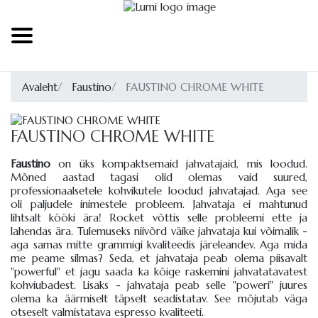
Avaleht
Faustino
FAUSTINO CHROME WHITE
FAUSTINO CHROME WHITE
Faustino
on üks kompaktsemaid jahvatajaid, mis loodud.
Mõned aastad tagasi olid olemas vaid suured,
professionaalsetele kohvikutele loodud jahvatajad. Aga see
oli paljudele inimestele probleem. Jahvataja ei mahtunud
lihtsalt kööki ära! Rocket võttis selle probleemi ette ja
lahendas ära. Tulemuseks niivõrd väike jahvataja kui võimalik -
aga samas mitte grammigi kvaliteedis järeleandev. Aga mida
me peame silmas? Seda, et jahvataja peab olema piisavalt
"powerful" et jagu saada ka kõige raskemini jahvatatavatest
kohviubadest. Lisaks - jahvataja peab selle "poweri" juures
olema ka äärmiselt täpselt seadistatav. See mõjutab väga
otseselt valmistatava espresso kvaliteeti.